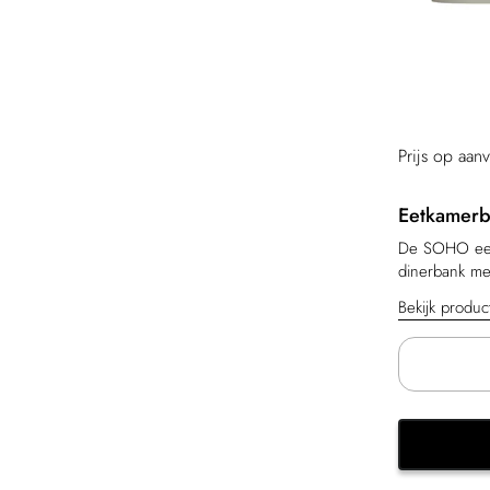
Prijs op aan
Eetkamerb
De SOHO eetk
dinerbank met 
Bekijk produ