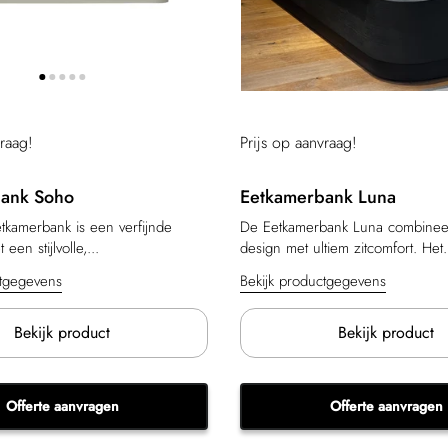
vraag!
Prijs op aanvraag!
ank Soho
Eetkamerbank Luna
amerbank is een verfijnde
De Eetkamerbank Luna combineer
een stijlvolle,...
design met ultiem zitcomfort. Het.
ctgegevens
Bekijk productgegevens
Bekijk product
Bekijk product
Offerte aanvragen
Offerte aanvragen