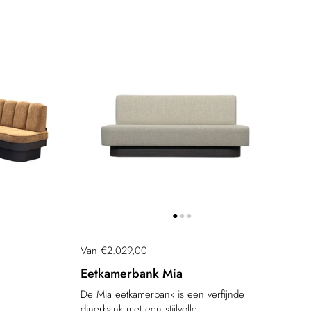
Prijs:
Van €2.029,00
Eetkamerbank Mia
De Mia eetkamerbank is een verfijnde
dinerbank met een stijlvolle,...