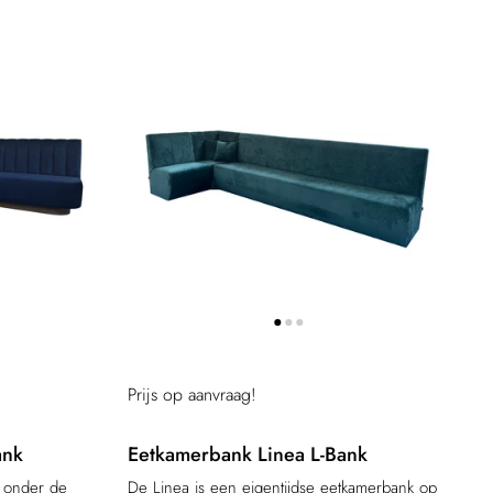
Prijs op aanvraag!
ank
Eetkamerbank Linea L-Bank
e onder de
De Linea is een eigentijdse eetkamerbank op