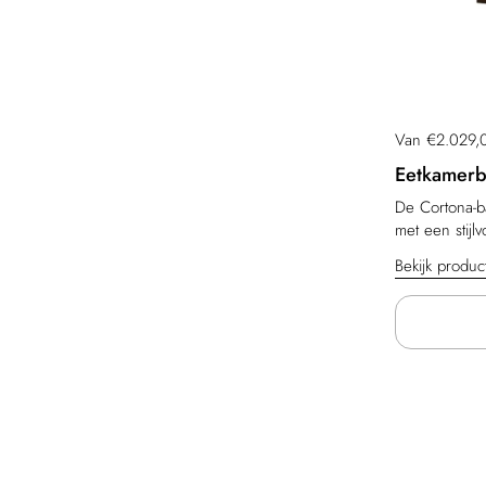
Prijs:
Van €2.029,
Eetkamerb
De Cortona-ba
met een stijlv
Bekijk produ