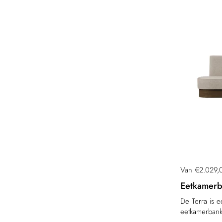
Prijs:
Van €2.029,
Eetkamerb
De Terra is ee
eetkamerbank 