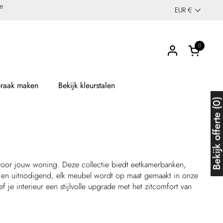
de
EUR €
Land/region
0
Winkelwag
praak maken
Bekijk kleurstalen
Bekijk offerte (
 voor jouw woning. Deze collectie biedt eetkamerbanken,
ht en uitnodigend, elk meubel wordt op maat gemaakt in onze
je interieur een stijlvolle upgrade met het zitcomfort van