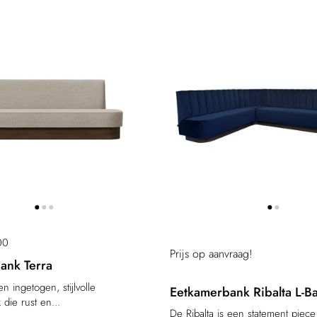
00
Prijs op aanvraag!
ank Terra
n ingetogen, stijlvolle
Eetkamerbank Ribalta L-B
die rust en...
De Ribalta is een statement piec