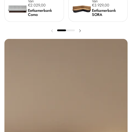
Prijs:
Van
Prijs:
Van
€2.029,00
€3.929,00
Eetkamerbank
Eetkamerbank
Como
SORA
Vorige dia
Volgende dia