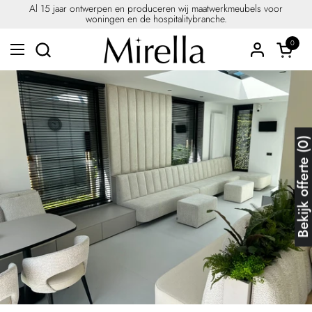
Ga naar content
Al 15 jaar ontwerpen en produceren wij maatwerkmeubels voor
woningen en de hospitalitybranche.
0
Winkel
Menu openen
Bekijk offerte (