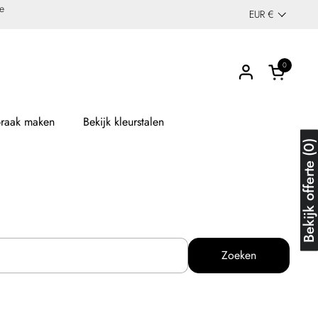
de
EUR €
Land/region
0
Winkelwag
praak maken
Bekijk kleurstalen
Bekijk offerte (
Zoeken