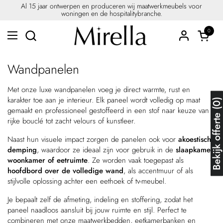
Ga naar content
Al 15 jaar ontwerpen en produceren wij maatwerkmeubels voor
woningen en de hospitalitybranche.
0
Winkel
Menu openen
Wandpanelen
Met onze luxe wandpanelen voeg je direct warmte, rust en
karakter toe aan je interieur. Elk paneel wordt volledig op maat
Bekijk offerte (
gemaakt en professioneel gestoffeerd in een stof naar keuze van
rijke bouclé tot zacht velours of kunstleer.
Naast hun visuele impact zorgen de panelen ook voor
akoestische
demping
, waardoor ze ideaal zijn voor gebruik in de
slaapkamer,
woonkamer of eetruimte
. Ze worden vaak toegepast als
hoofdbord over de volledige wand
, als accentmuur of als
stijlvolle oplossing achter een eethoek of tv-meubel.
Je bepaalt zelf de afmeting, indeling en stoffering, zodat het
paneel naadloos aansluit bij jouw ruimte en stijl. Perfect te
combineren met onze maatwerkbedden, eetkamerbanken en