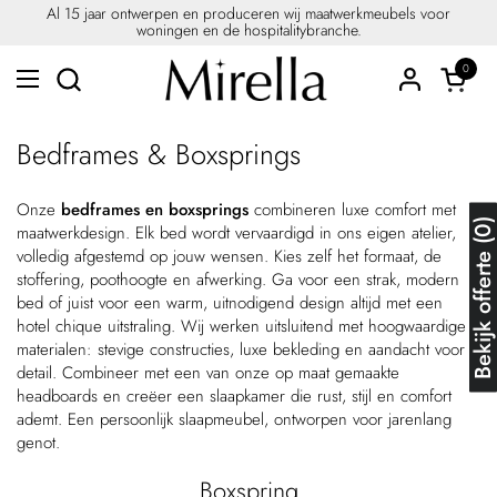
Ga naar content
Al 15 jaar ontwerpen en produceren wij maatwerkmeubels voor
woningen en de hospitalitybranche.
0
Winkel
Menu openen
Bedframes & Boxsprings
Onze
bedframes en boxsprings
combineren luxe comfort met
Bekijk offerte (
maatwerkdesign. Elk bed wordt vervaardigd in ons eigen atelier,
volledig afgestemd op jouw wensen. Kies zelf het formaat, de
stoffering, poothoogte en afwerking. Ga voor een strak, modern
bed of juist voor een warm, uitnodigend design altijd met een
hotel chique uitstraling. Wij werken uitsluitend met hoogwaardige
materialen: stevige constructies, luxe bekleding en aandacht voor
detail. Combineer met een van onze op maat gemaakte
headboards en creëer een slaapkamer die rust, stijl en comfort
ademt. Een persoonlijk slaapmeubel, ontworpen voor jarenlang
genot.
Boxspring