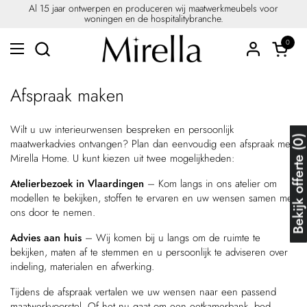
Ga naar content
Al 15 jaar ontwerpen en produceren wij maatwerkmeubels voor
woningen en de hospitalitybranche.
0
Winkel
Menu openen
Afspraak maken
Wilt u uw interieurwensen bespreken en persoonlijk
Bekijk offerte (
maatwerkadvies ontvangen? Plan dan eenvoudig een afspraak met
Mirella Home. U kunt kiezen uit twee mogelijkheden:
Atelierbezoek in Vlaardingen
– Kom langs in ons atelier om
modellen te bekijken, stoffen te ervaren en uw wensen samen met
ons door te nemen.
Advies aan huis
– Wij komen bij u langs om de ruimte te
bekijken, maten af te stemmen en u persoonlijk te adviseren over
indeling, materialen en afwerking.
Tijdens de afspraak vertalen we uw wensen naar een passend
maatwerkvoorstel. Of het nu gaat om een eetkamerbank, bed,