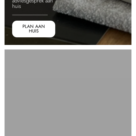
adviesgesprek aan
huis
---------------------------------------
PLAN AAN
HUIS