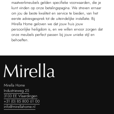
maatwerkmeubels gelden specifieke voorwaarden, die je
kunt vinden op onze betalingspagina. We streven ernaar
om jou de beste kwaliteit en service te bieden, van het
eerste adviesgesprek tot de uiteindelijke installatie. Bij
Mirella Home geloven we dat jouw huis jouw
persoonlijke heiligdom is, en we willen ervoor zorgen dat
onze meubels perfect passen bij jouw unieke stijl en
behoeften.
Mirella Home
Industrieweg 25
3133 EE Vlaardingen
+31 (0) 85 800 61 00
info@mirellahome.nl