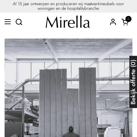
Ga naar content
Al 15 jaar ontwerpen en produceren wij maatwerkmeubels voor
woningen en de hospitalitybranche.
0
Winkel
Menu openen
Bekijk offerte (